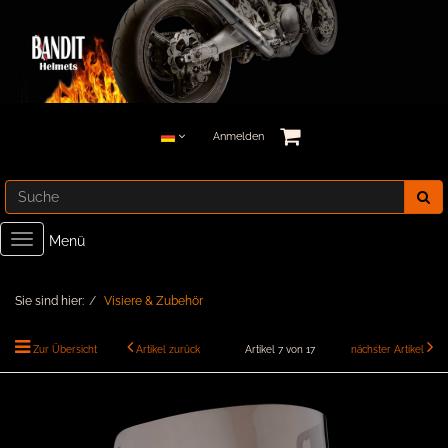
Anmelden
Toggle
Menü
navigation
Sie sind hier:
Visiere & Zubehör
Zur Übersicht
Artikel zurück
Artikel 7 von 17
nächster Artikel