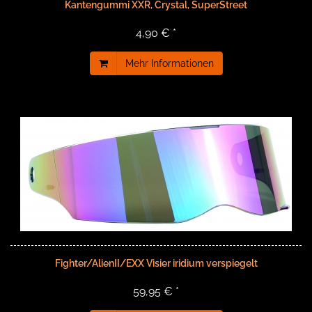
Kantengummi XXR, Crystal, SuperStreet
4,90 € *
Mehr Informationen
Fighter/AlienII/EXX Visier iridium verspiegelt
59,95 € *