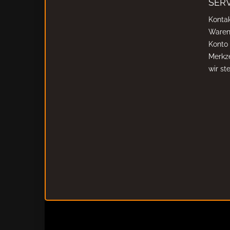
SERV
Konta
Waren
Konto
Merkze
wir stel