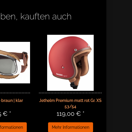
aben, kauften auch
 braun | klar
Jethelm Premium matt rot Gr. XS
53/54
5 € *
119,00 € *
nformationen
Mehr Informationen