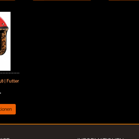
8 | Futter
*
tionen