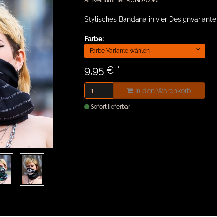
Artikelnummer: RUND+color
Stylisches Bandana in vier Designvariante
Farbe:
Farbe Variante wählen
9,95 €
*
In den Warenkorb
Sofort lieferbar