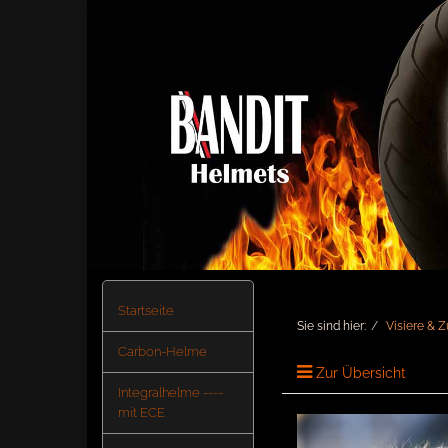
Startseite
Sie sind hier:
Visiere & 
Carbon-Helme
Zur Übersicht
Integralhelme ----
mit ECE