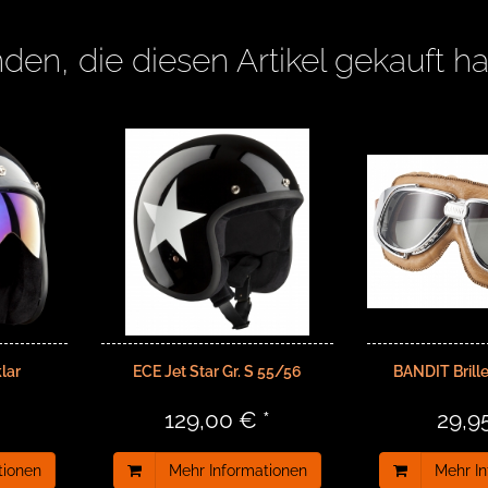
den, die diesen Artikel gekauft h
klar
ECE Jet Star Gr. S 55/56
BANDIT Brille
129,00 € *
29,9
tionen
Mehr Informationen
Mehr I