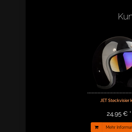
Kun
JET Steckvisier 
24,95 € *
Mehr Informa