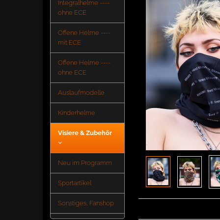
Integralhelme ----
ohne ECE
Offene Helme ----
mit ECE
Offene Helme ----
ohne ECE
Auslaufmodelle
Kinderhelme
Visiere & Zubehör
Neu im Programm
Sportartikel
Sonstiges, Fanshop