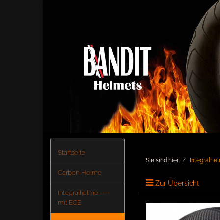
Startseite
Sie sind hier:
Integralhe
Carbon-Helme
Zur Übersicht
Integralhelme ----
mit ECE