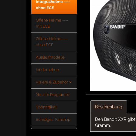
Integralhelme ----
ohne ECE
Offene Helme ----
mit ECE
Offene Helme ----
ohne ECE
Auslaufmodelle
Kinderhelme
Visiere & Zubehör
Neu im Programm
Beschreibung
Sportartikel
Den Bandit XXR gibt 
Sonstiges, Fanshop
Gramm.