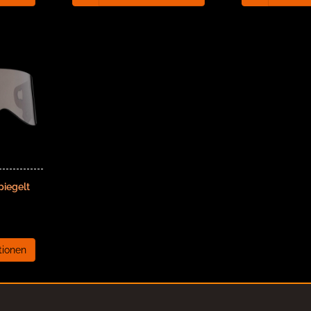
piegelt
tionen