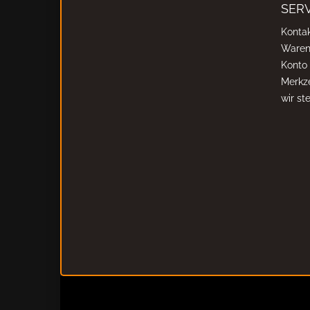
SERV
Konta
Waren
Konto
Merkze
wir stel