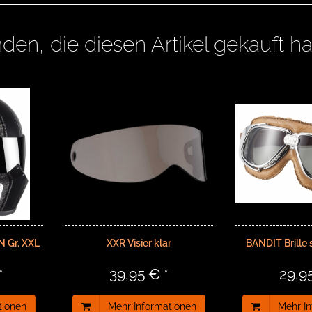
den, die diesen Artikel gekauft h
N Gr. XXL
XXR Visier klar
BANDIT Brille 
*
39,95 € *
29,9
tionen
Mehr Informationen
Mehr I