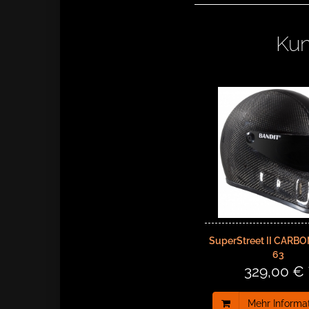
Kun
SuperStreet II CARBO
63
329,00 € 
Mehr Informa