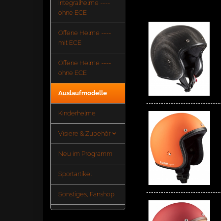
Integralhelme ----
ohne ECE
Offene Helme ----
mit ECE
Offene Helme ----
ohne ECE
Auslaufmodelle
Kinderhelme
Visiere & Zubehör
Neu im Programm
Sportartikel
Sonstiges, Fanshop