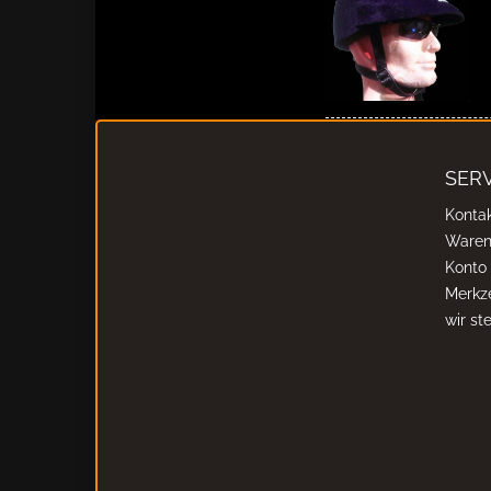
SERV
Konta
Waren
Konto
Merkze
wir stel